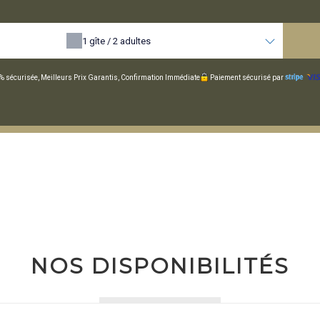
1
gîte /
2
adultes
% sécurisée, Meilleurs Prix Garantis, Confirmation Immédiate
Paiement sécurisé par
NOS DISPONIBILITÉS