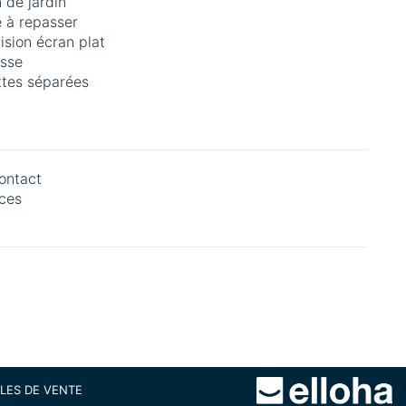
 de jardin
e à repasser
ision écran plat
asse
ttes séparées
ontact
ces
LES DE VENTE