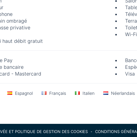
n
Salon
ur
Tabl
phone
Télév
ain ombragé
Terr
asse privative
Toile
Wi-Fi
i haut débit gratuit
e Pay
Banc
e bancaire
Espè
card - Mastercard
Visa
Espagnol
Français
Italien
Néerlandais
IVÉE ET POLITIQUE DE GESTION DES COOKIES
-
CONDITIONS GÉNÉRA