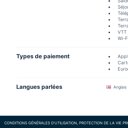
Salo
Séjo
Télé
Terr
Terr
VTT
Wi-F
Types de paiement
Appl
Cart
Euro
Langues parlées
Anglais
CONDITIONS GÉNÉRALES D'UTILISATION, PROTECTION DE LA VIE PR