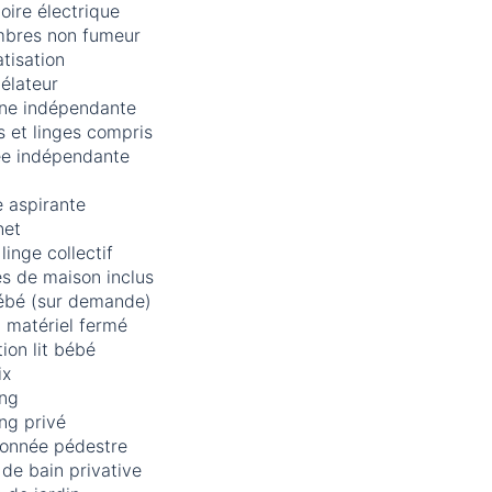
loire électrique
bres non fumeur
tisation
élateur
ine indépendante
 et linges compris
ée indépendante
 aspirante
net
linge collectif
s de maison inclus
bébé (sur demande)
 matériel fermé
ion lit bébé
ix
ing
ng privé
onnée pédestre
 de bain privative