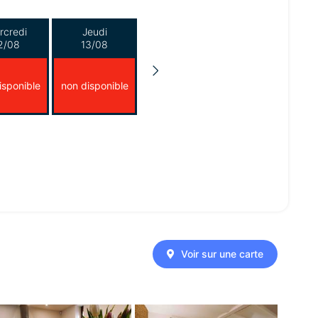
rcredi
Jeudi
2/08
13/08
isponible
non disponible
Voir sur une carte