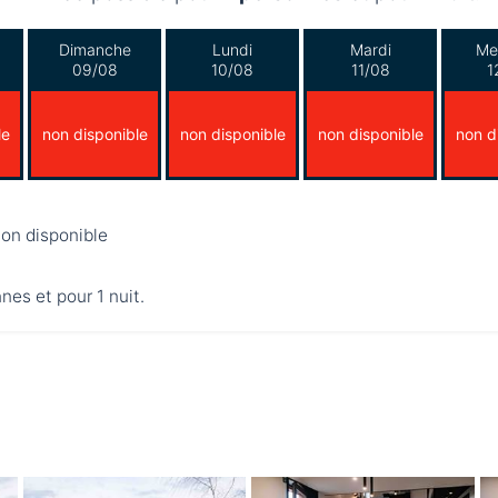
Dimanche
Lundi
Mardi
Me
09/08
10/08
11/08
1
le
non disponible
non disponible
non disponible
non d
on disponible
nnes et pour 1 nuit.