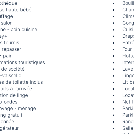
iothèque
Bouil
se haute bébé
Cham
ffage
Clima
 salon
Cong
ine - coin cuisine
Cuis
ey+
Draps
s fournis
Entr
à repasser
Four
e-pain
Hotte
rmations touristiques
Inter
 de société
Lave 
-vaisselle
Linge
s de toilette inclus
Lit 
faits à l'arrivée
Local
tion de linge
Locat
o-ondes
Netfl
oyage - ménage
Park
ing gratuit
Parki
donnée
Rand
igérateur
Salle