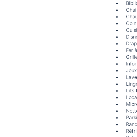
Bibl
Chai
Chau
Coin
Cuis
Disn
Drap
Fer 
Grill
Info
Jeux
Lave
Linge
Lits 
Loca
Micr
Nett
Park
Ran
Réfr